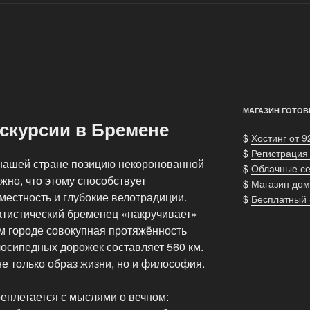
МАГАЗИН ГОТОВ
скурсии в Бремене
$
Хостинг от 9
$
Регистрация
нашей стране позицию некоронованной
$
Облачные с
но, что этому способствует
$
Магазин дом
местность и глубокие велотрадиции.
$
Бесплатный
атистический бременец «накручивает»
ом городе совокупная протяжённость
осипедных дорожек составляет 560 км.
е только образ жизни, но и философия.
еплетается с мыслями о вечном: