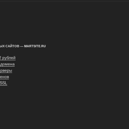
ЫХ САЙТОВ — MARTSITE.RU
2 рублей
 домена
ерверы
енов
 SSL