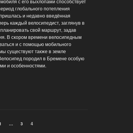
омобиля с его выхлопами способствует
ериод глобального потепления
 пришлась и недавно введённая
ерь каждый велосипедист, заглянув в
спланировать свой маршрут, задав
ия. В скором времени велосипедным
ваться и с помощью мобильного
мы существуют также в земле
Велосипед породил в Бремене особую
ями и особенностями.
Страница
4
Страница
1
…
Страница
3