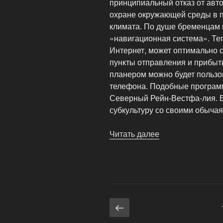
принципиальный отказ от авт
охране окружающей среды в п
климата. По душе бременцам
«навигационная система». Теп
Интернет, может оптимально 
пункты отправления и прибыт
планером можно будет пользо
телефона. Подобные програм
Северный Рейн-Вестфа-лия. 
субкультуру со своими обыча
Читать далее
«Велосипедные
экскурсии
в
Бремене»
Навигация
Предыдущая
страница
по