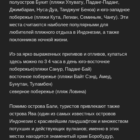
полуостров Букит (пляжи Улувату, Паданг-Паданг,
Джимбаран, Нуса-Дуа, Танджунг Беноа) и юго-западное
побережье (пляжи Кута, Легиан, Семиньяк, Чангу). Эти
места считаются наиболее популярными для
любителей пляжного отдыха в Индонезии, а также
поклонников ночной жизни.
Из-за ярко выраженных приливов и отливов, купаться
здесь можно по 3 4 часа в день юго-восточное
побережье(пляжи Санур, Паданг-Бай)
восточное побережье (пляжи Вайт Сэнд, Амед,
Бунутан, Туламбен)
северное побережье (пляж Ловина)
Помимо острова Бали, туристов привлекают также
острова Ява (один из самых известных островов
Индонезии с красивейшим ландшафтом и множеством
потухших и действующих вулканов; именно в этих
местах находится знаменитый храм Боробудур,