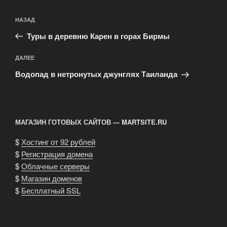
Навигация
Предыдущая
НАЗАД
по
запись:
записям
Туры в деревню Карен в горах Бирмы
Следующая
ДАЛЕЕ
запись
Водопад в нетронутых джунглях Таиланда
МАГАЗИН ГОТОВЫХ САЙТОВ — MARTSITE.RU
$
Хостинг от 92 рублей
$
Регистрация домена
$
Облачные серверы
$
Магазин доменов
$
Бесплатный SSL