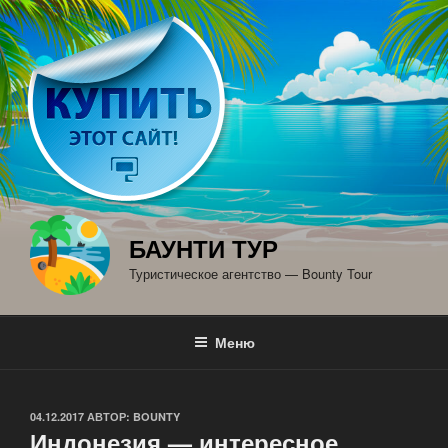
Перейти
к
содержимому
БАУНТИ ТУР
Туристическое агентство — Bounty Tour
Меню
ОПУБЛИКОВАНО
04.12.2017
АВТОР:
BOUNTY
Индонезия — интересное